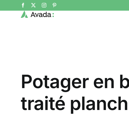
Skip
Facebook
X
Instagram
Pinterest
to
content
Potager en b
traité planc