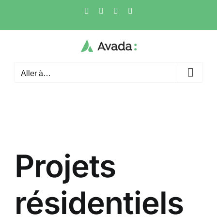
Skip
Facebook
X
Instagram
Pinterest
to
content
Aller à…
Projets
résidentiels